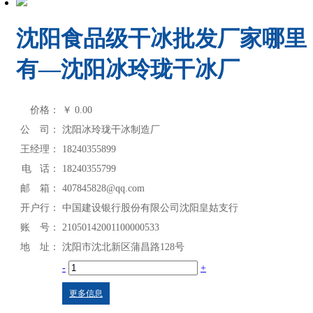
沈阳食品级干冰批发厂家哪里
有—沈阳冰玲珑干冰厂
价格：
￥
0.00
公 司：
沈阳冰玲珑干冰制造厂
王经理：
18240355899
电 话：
18240355799
邮 箱：
407845828@qq.com
开户行：
中国建设银行股份有限公司沈阳皇姑支行
账 号：
21050142001100000533
地 址：
沈阳市沈北新区蒲昌路128号
-
+
更多信息