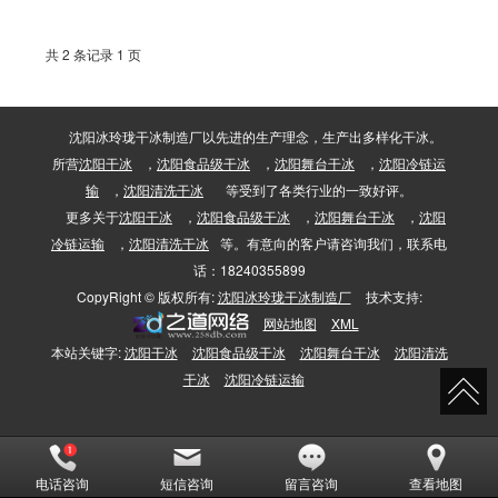
共 2 条记录 1 页
沈阳冰玲珑干冰制造厂以先进的生产理念，生产出多样化干冰。
所营
沈阳干冰
，
沈阳食品级干冰
，
沈阳舞台干冰
，
沈阳冷链运
输
，
沈阳清洗干冰
等受到了各类行业的一致好评。
更多关于
沈阳干冰
，
沈阳食品级干冰
，
沈阳舞台干冰
，
沈阳
冷链运输
，
沈阳清洗干冰
等。有意向的客户请咨询我们，联系电
话：18240355899
CopyRight © 版权所有:
沈阳冰玲珑干冰制造厂
技术支持:
网站地图
XML
本站关键字:
沈阳干冰
沈阳食品级干冰
沈阳舞台干冰
沈阳清洗
干冰
沈阳冷链运输
电话咨询
短信咨询
留言咨询
查看地图