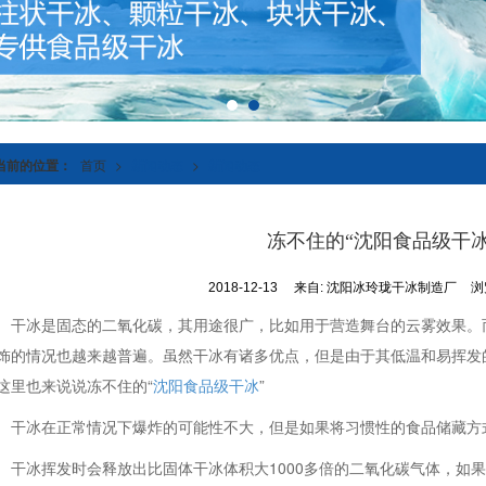
当前的位置：
首页
>
新闻动态
>
新闻动态
冻不住的“沈阳食品级干冰
2018-12-13
来自:
沈阳冰玲珑干冰制造厂
浏
干冰是固态的二氧化碳，其用途很广，比如用于营造舞台的云雾效果。
饰的情况也越来越普遍。虽然干冰有诸多优点，但是由于其低温和易挥发
这里也来说说冻不住的“
沈阳食品级干冰
”
干冰在正常情况下爆炸的可能性不大，但是如果将习惯性的食品储藏方
干冰挥发时会释放出比固体干冰体积大1000多倍的二氧化碳气体，如