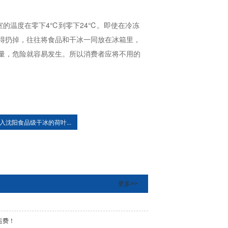
冻室的温度在零下4℃到零下24℃。即使在冷冻
得扔掉，往往将食品和干冰一同放在冰箱里，
量，危险就容易发生。所以消费者应将不用的
入沈阳食品级干冰的荷叶...
更多>>
运费！