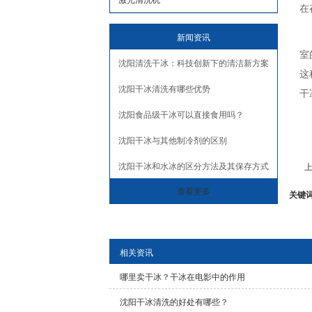
在
新闻资讯
室
沈阳​清洗干冰：科技创新下的清洁新方案
这
沈阳干冰清洗有哪些优势
干
沈阳食品级干冰可以直接食用吗？
沈阳干冰与其他制冷剂的区别
沈阳干冰和水冰的区分方法及其保存方式
上
查看更多
关键
相关资讯
哪里卖干冰？干冰在电影中的作用
沈阳干冰清洗的好处有哪些？