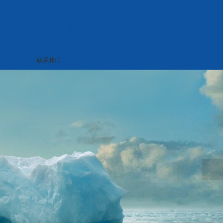
18240355899
服务热线：
联系我们