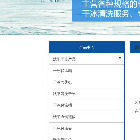
产品中心
您
沈阳干冰产品
沈阳食品级干冰
干冰保温箱
颗粒干冰
干冰气雾机
块状干冰
沈阳清洗干冰
装
柱状干冰
干冰保温桶
在
粉末状干冰
沈阳冷链运输
沈阳舞台干冰
干冰保温壶
激光清洗机